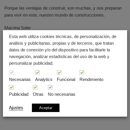
Porque las ventajas de construir, son muchas, y nos preparan
para vivir en este, nuestro mundo de construcciones.
Macrina Soler
Psicóloga Infantil y Juvenil y Director de la Escuela de Teatro
Esta web utiliza cookies técnicas, de personalización, de
Emocional Amor-discos
análisis y publicitarias, propias y de terceros, que tratan
datos de conexión y/o del dispositivo para facilitarle la
navegación, analizar estadísticas del uso de la web y
personalizar publicidad.
Necesarias
Analytics
Funcional
Rendimiento
Publicidad
Otras
No necesarias
Ajustes
Aceptar