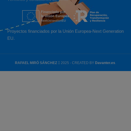
Proyectos financiados por la Unión Europea-Next Generation
EU.
RAFAEL MIRÓ SÁNCHEZ
2025 - CREATED BY
Davanter.es
.