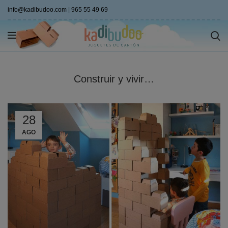
info@kadibudoo.com
|
965 55 49 69
Construir y vivir…
28
AGO