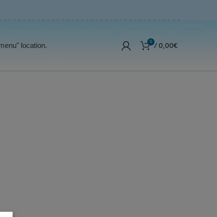
0
/
0,00
€
menu" location.