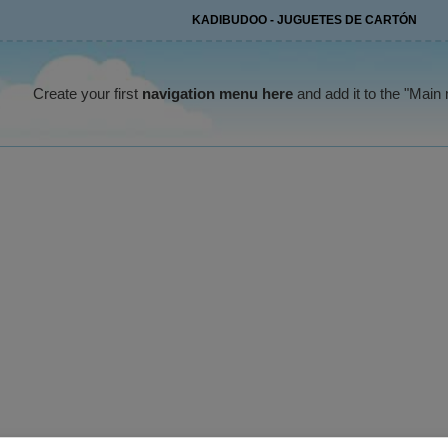
KADIBUDOO - JUGUETES DE CARTÓN
Create your first
navigation menu here
and add it to the "Main 