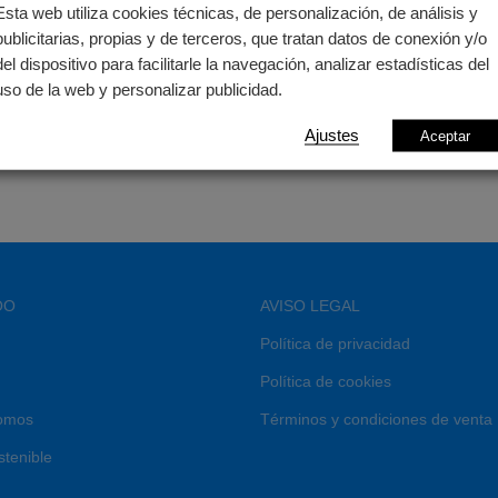
Esta web utiliza cookies técnicas, de personalización, de análisis y
publicitarias, propias y de terceros, que tratan datos de conexión y/o
del dispositivo para facilitarle la navegación, analizar estadísticas del
uso de la web y personalizar publicidad.
Ajustes
Aceptar
OO
AVISO LEGAL
Política de privacidad
Política de cookies
omos
Términos y condiciones de venta
stenible