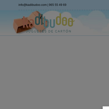
info@kadibudoo.com
|
965 55 49 69