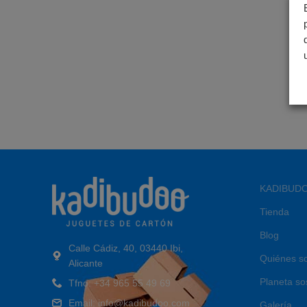
KADIBUD
Tienda
Blog
Calle Cádiz, 40, 03440 Ibi,
Quiénes s
Alicante
Planeta so
Tfno: +34 965 55 49 69
Email: info@kadibudoo.com
Galería